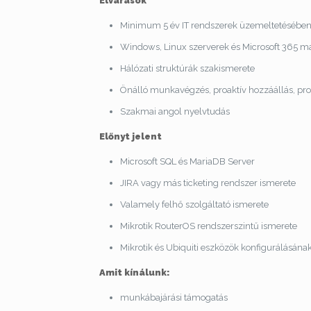
Elvárások
Minimum 5 év IT rendszerek üzemeltetésében s
Windows, Linux szerverek és Microsoft 365 m
Hálózati struktúrák szakismerete
Önálló munkavégzés, proaktív hozzáállás, 
Szakmai angol nyelvtudás
Előnyt jelent
Microsoft SQL és MariaDB Server
JIRA vagy más ticketing rendszer ismerete
Valamely felhő szolgáltató ismerete
Mikrotik RouterOS rendszerszintű ismerete
Mikrotik és Ubiquiti eszközök konfigurálásána
Amit kínálunk:
munkábajárási támogatás