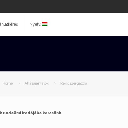
ánlatkérés
Nyelv:
Home
Állásajánlatok
Rendszergazda
k Budaörsi irodájába keresünk