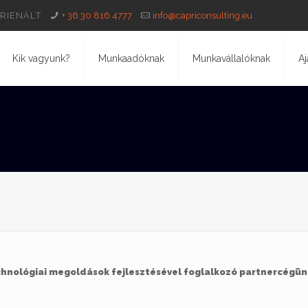
RORIENÁLT
+ 36 30 816 4777
info@capriconsulting.eu
Kik vagyunk?
Munkaadóknak
Munkavállalóknak
Aj
chnológiai megoldások fejlesztésével foglalkozó partnercégün