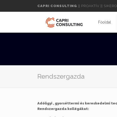
CAPRI CONSULTING
|| PROAKTÍV || SIKE
Főoldal
Rendszergazda
Adóügyi , gyorséttermi és kereskedelmi te
Rendszergazda kollégákat: