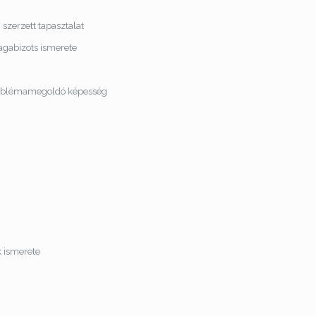
zerzett tapasztalat
agabizots ismerete
problémamegoldó képesség
k ismerete