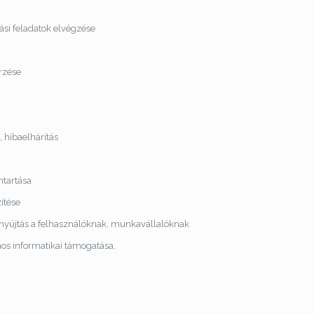
ási feladatok elvégzése
rzése
 hibaelhárítás
ntartása
ítése
égnyújtás a felhasználóknak, munkavállalóknak
nos informatikai támogatása,